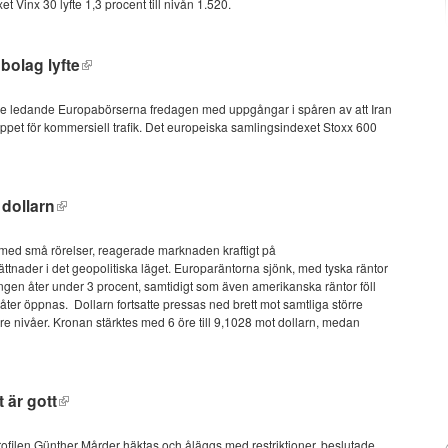
t Vinx 30 lyfte 1,3 procent till nivån 1.520.
bolag lyfte
 de ledande Europabörserna fredagen med uppgångar i spåren av att Iran
ppet för kommersiell trafik. Det europeiska samlingsindexet Stoxx 600
 dollarn
 med små rörelser, reagerade marknaden kraftigt på
tnader i det geopolitiska läget. Europaräntorna sjönk, med tyska räntor
ngen åter under 3 procent, samtidigt som även amerikanska räntor föll
åter öppnas. Dollarn fortsatte pressas ned brett mot samtliga större
re nivåer. Kronan stärktes med 6 öre till 9,1028 mot dollarn, medan
 är gott
rofilen Günther Mårder häktas och åläggs med restriktioner, beslutade