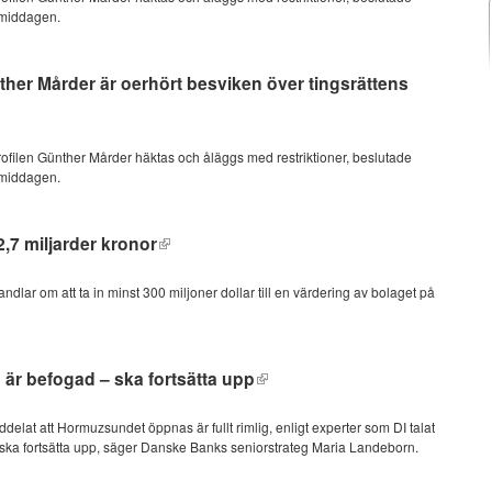
rmiddagen.
her Mårder är oerhört besviken över tingsrättens
rofilen Günther Mårder häktas och åläggs med restriktioner, beslutade
rmiddagen.
 2,7 miljarder kronor
dlar om att ta in minst 300 miljoner dollar till en värdering av bolaget på
 är befogad – ska fortsätta upp
delat att Hormuzsundet öppnas är fullt rimlig, enligt experter som DI talat
 ska fortsätta upp, säger Danske Banks seniorstrateg Maria Landeborn.