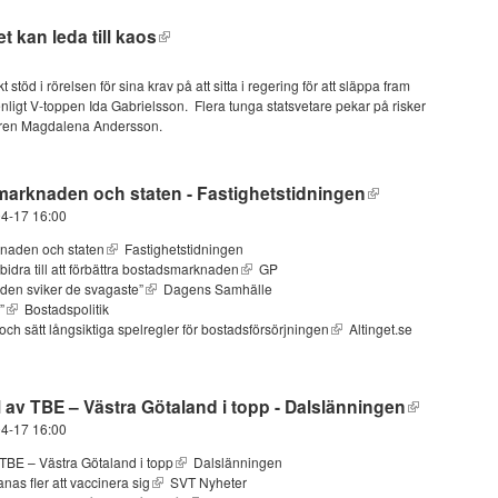
t kan leda till kaos
t stöd i rörelsen för sina krav på att sitta i regering för att släppa fram
ligt V-toppen Ida Gabrielsson. Flera tunga statsvetare pekar på risker
daren Magdalena Andersson.
marknaden och staten - Fastighetstidningen
04-17 16:00
knaden och staten
Fastighetstidningen
idra till att förbättra bostadsmarknaden
GP
den sviker de svagaste”
Dagens Samhälle
”
Bostadspolitik
ch sätt långsiktiga spelregler för bostadsförsörjningen
Altinget.se
 av TBE – Västra Götaland i topp - Dalslänningen
04-17 16:00
TBE – Västra Götaland i topp
Dalslänningen
nas fler att vaccinera sig
SVT Nyheter