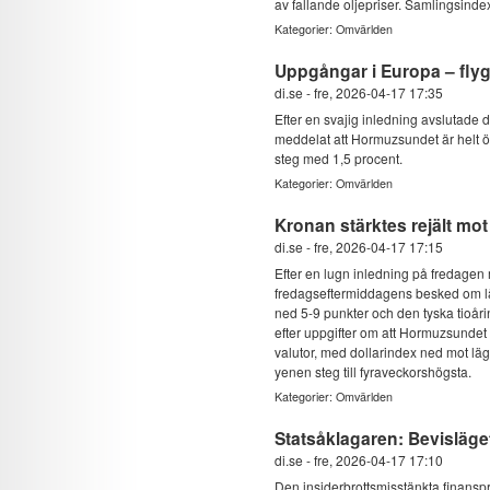
av fallande oljepriser. Samlingsindexe
Kategorier:
Omvärlden
Uppgångar i Europa – flyg
di.se
-
fre, 2026-04-17 17:35
Efter en svajig inledning avslutade
meddelat att Hormuzsundet är helt ö
steg med 1,5 procent.
Kategorier:
Omvärlden
Kronan stärktes rejält mot
di.se
-
fre, 2026-04-17 17:15
Efter en lugn inledning på fredagen
fredagseftermiddagens besked om lät
ned 5-9 punkter och den tyska tioåri
efter uppgifter om att Hormuzsundet 
valutor, med dollarindex ned mot läg
yenen steg till fyraveckorshögsta.
Kategorier:
Omvärlden
Statsåklagaren: Bevisläget
di.se
-
fre, 2026-04-17 17:10
Den insiderbrottsmisstänkta finansp