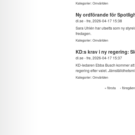
Kategorier:
Omvärlden
Ny ordförande för Spotlig
di.se
-
fre, 2026-04-17 15:38
Sara Uhlén har utsetts som ny styrel
fredagen.
Kategorier:
Omvärlden
KD:s krav i ny regering: 
di.se
-
fre, 2026-04-17 15:37
KD-ledaren Ebba Busch kommer att krä
regering efter valet. Jämställdhetsmin
Kategorier:
Omvärlden
« första
‹ föregåe