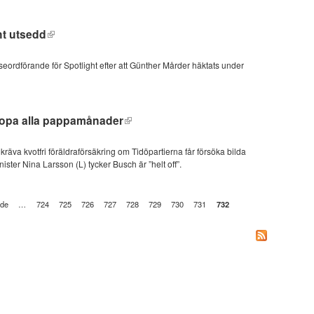
ht utsedd
seordförande för Spotlight efter att Günther Mårder häktats under
Slopa alla pappamånader
va kvotfri föräldraförsäkring om Tidöpartierna får försöka bilda
ister Nina Larsson (L) tycker Busch är ”helt off”.
nde
…
724
725
726
727
728
729
730
731
732