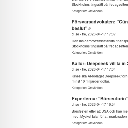
Stockholms tingsrätt på fredagsefte
Kategorier:
Omvärlden
Försvarsadvokaten: ”Günt
beslut”
di.se
-
fre, 2026-04-17 17:07
Den insiderbrottsmisstänkta finansp
Stockholms tingsrätt på fredagsefte
Kategorier:
Omvärlden
Källor: Deepseek vill ta in
di.se
-
fre, 2026-04-17 17:04
Kinesiska AI-bolaget Deepseek förhan
minst 10 miljarder dollar.
Kategorier:
Omvärlden
Experterna: ”Börseuforin”
di.se
-
fre, 2026-04-17 16:54
Börsfesten efter att USA och Iran med
med. Mycket talar för att marknaden
Kategorier:
Omvärlden