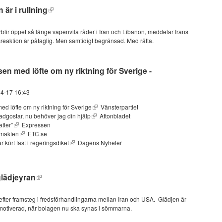
är i rullning
blir öppet så länge vapenvila råder i Iran och Libanon, meddelar Irans
reaktion är påtaglig. Men samtidigt begränsad. Med rätta.
 med löfte om ny riktning för Sverige -
04-17 16:43
 löfte om ny riktning för Sverige
Vänsterpartiet
adgostar, nu behöver jag din hjälp
Aftonbladet
atter”
Expressen
 makten
ETC.se
ört fast i regeringsdiket
Dagens Nyheter
glädjeyran
efter framsteg i fredsförhandlingarna mellan Iran och USA. Glädjen är
 motiverad, när bolagen nu ska synas i sömmarna.