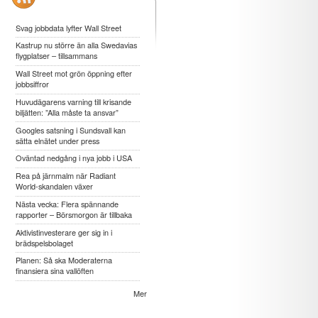
Svag jobbdata lyfter Wall Street
Kastrup nu större än alla Swedavias
flygplatser – tillsammans
Wall Street mot grön öppning efter
jobbsiffror
Huvudägarens varning till krisande
biljätten: ”Alla måste ta ansvar”
Googles satsning i Sundsvall kan
sätta elnätet under press
Oväntad nedgång i nya jobb i USA
Rea på järnmalm när Radiant
World-skandalen växer
Nästa vecka: Flera spännande
rapporter – Börsmorgon är tillbaka
Aktivistinvesterare ger sig in i
brädspelsbolaget
Planen: Så ska Moderaterna
finansiera sina vallöften
Mer