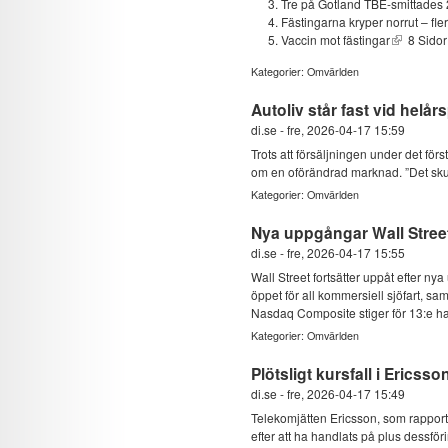
Tre på Gotland TBE-smittades 
Fästingarna kryper norrut – fler
Vaccin mot fästingar
8 Sidor
Kategorier:
Omvärlden
Autoliv står fast vid helår
di.se
-
fre, 2026-04-17 15:59
Trots att försäljningen under det förs
om en oförändrad marknad. ”Det skull
Kategorier:
Omvärlden
Nya uppgångar Wall Street 
di.se
-
fre, 2026-04-17 15:55
Wall Street fortsätter uppåt efter ny
öppet för all kommersiell sjöfart, sa
Nasdaq Composite stiger för 13:e ha
Kategorier:
Omvärlden
Plötsligt kursfall i Ericsso
di.se
-
fre, 2026-04-17 15:49
Telekomjätten Ericsson, som rapporter
efter att ha handlats på plus dessfö