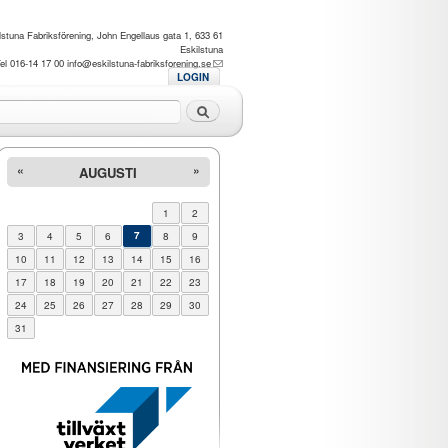
lstuna Fabriksförening, John Engellaus gata 1, 633 61
Eskilstuna
el 016-14 17 00
info@eskilstuna-fabriksforening.se
LOGIN
Sök
«
»
AUGUSTI
1
2
3
4
5
6
7
8
9
10
11
12
13
14
15
16
17
18
19
20
21
22
23
24
25
26
27
28
29
30
31