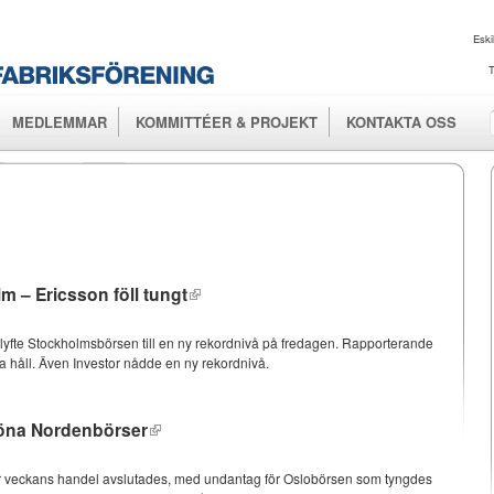
Hoppa till
huvudinnehåll
Eski
T
MEDLEMMAR
KOMMITTÉER & PROJEKT
KONTAKTA OSS
m – Ericsson föll tungt
lyfte Stockholmsbörsen till en ny rekordnivå på fredagen. Rapporterande
ka håll. Även Investor nådde en ny rekordnivå.
öna Nordenbörser
är veckans handel avslutades, med undantag för Oslobörsen som tyngdes