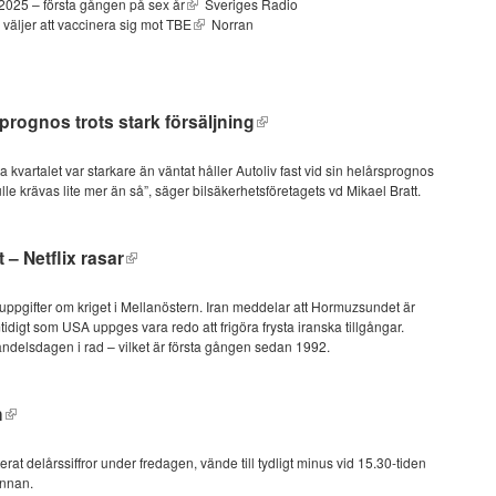
2025 – första gången på sex år
Sveriges Radio
 väljer att vaccinera sig mot TBE
Norran
sprognos trots stark försäljning
ta kvartalet var starkare än väntat håller Autoliv fast vid sin helårsprognos
e krävas lite mer än så”, säger bilsäkerhetsföretagets vd Mikael Bratt.
– Netflix rasar
a uppgifter om kriget i Mellanöstern. Iran meddelar att Hormuzsundet är
mtidigt som USA uppges vara redo att frigöra frysta iranska tillgångar.
ndelsdagen i rad – vilket är första gången sedan 1992.
n
at delårssiffror under fredagen, vände till tydligt minus vid 15.30-tiden
rinnan.