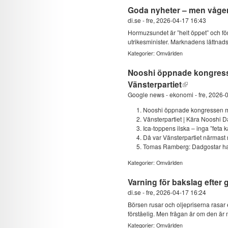
Goda nyheter – men vågen 
di.se
-
fre, 2026-04-17 16:43
Hormuzsundet är ”helt öppet” och för
utrikesminister. Marknadens lättnads
Kategorier:
Omvärlden
Nooshi öppnade kongressen
Vänsterpartiet
Google news - ekonomi
-
fre, 2026-
Nooshi öppnade kongressen med
Vänsterpartiet | Kära Nooshi D
Ica-toppens ilska – inga ”feta k
Då var Vänsterpartiet närmast
Tomas Ramberg: Dadgostar har k
Kategorier:
Omvärlden
Varning för bakslag efter 
di.se
-
fre, 2026-04-17 16:24
Börsen rusar och oljepriserna rasar 
förståelig. Men frågan är om den är
Kategorier:
Omvärlden