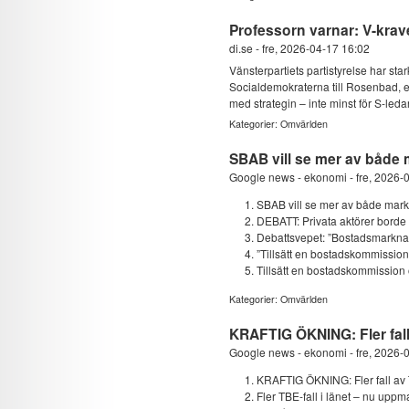
Professorn varnar: V-krave
di.se
-
fre, 2026-04-17 16:02
Vänsterpartiets partistyrelse har stark
Socialdemokraterna till Rosenbad, en
med strategin – inte minst för S-le
Kategorier:
Omvärlden
SBAB vill se mer av både 
Google news - ekonomi
-
fre, 2026-
SBAB vill se mer av både mar
DEBATT: Privata aktörer borde b
Debattsvepet: ”Bostadsmarkna
”Tillsätt en bostadskommission
Tillsätt en bostadskommission o
Kategorier:
Omvärlden
KRAFTIG ÖKNING: Fler fall
Google news - ekonomi
-
fre, 2026-
KRAFTIG ÖKNING: Fler fall av 
Fler TBE-fall i länet – nu uppma