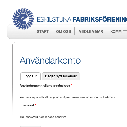
Hop
huv
START
OM OSS
MEDLEMMAR
KOMMITT
Logga in
(aktiv flik)
Begär nytt lösenord
Användarnamn eller e-postadress
*
You may login with either your assigned username or your e-mail address.
Lösenord
*
The password field is case sensitive.