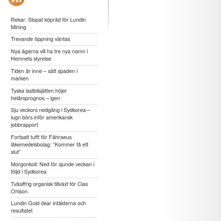
Rekar: Slopat köpråd för Lundin
Mining
Trevande öppning väntas
Nya ägarna vill ha tre nya namn i
Hemnets styrelse
Tiden är inne – sätt spaden i
marken
Tyska lastbilsjätten höjer
helårsprognos – igen
Sju veckors nedgång i Sydkorea –
lugn börs inför amerikansk
jobbrapport
Fortsatt tufft för Fåhraeus
läkemedelsbolag: ”Kommer få ett
slut”
Morgonkoll: Ned för sjunde veckan i
följd i Sydkorea
Tvåsiffrig organisk tillväxt för Clas
Ohlson
Lundin Gold ökar intäkterna och
resultatet