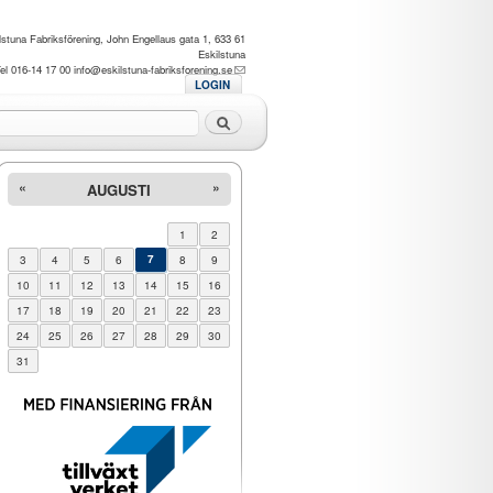
lstuna Fabriksförening, John Engellaus gata 1, 633 61
Eskilstuna
el 016-14 17 00
info@eskilstuna-fabriksforening.se
LOGIN
Sök
«
»
AUGUSTI
1
2
3
4
5
6
7
8
9
10
11
12
13
14
15
16
17
18
19
20
21
22
23
24
25
26
27
28
29
30
31