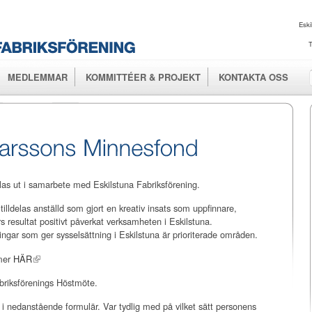
Hoppa till
huvudinnehåll
Eski
T
MEDLEMMAR
KOMMITTÉER & PROJEKT
KONTAKTA OSS
las ut i samarbete med Eskilstuna Fabriksförening.
tilldelas anställd som gjort en kreativ insats som uppfinnare,
rs resultat positivt påverkat verksamheten i Eskilstuna.
ingar som ger sysselsättning i Eskilstuna är prioriterade områden.
mer
HÄR
abriksförenings Höstmöte.
i nedanstående formulär. Var tydlig med på vilket sätt personens