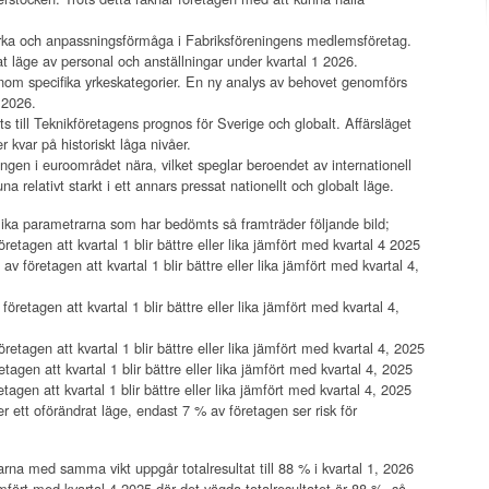
tyrka och anpassningsförmåga i Fabriksföreningens medlemsföretag.
at läge av personal och anställningar under kvartal 1 2026.
inom specifika yrkeskategorier. En ny analys av behovet genomförs
1 2026.
ats till Teknikföretagens prognos för Sverige och globalt. Affärsläget
r kvar på historiskt låga nivåer.
lingen i euroområdet nära, vilket speglar beroendet av internationell
 relativt starkt i ett annars pressat nationellt och globalt läge.
 olika parametrarna som har bedömts så framträder följande bild;
tagen att kvartal 1 blir bättre eller lika jämfört med kvartal 4 2025
 företagen att kvartal 1 blir bättre eller lika jämfört med kvartal 4,
etagen att kvartal 1 blir bättre eller lika jämfört med kvartal 4,
tagen att kvartal 1 blir bättre eller lika jämfört med kvartal 4, 2025
tagen att kvartal 1 blir bättre eller lika jämfört med kvartal 4, 2025
en att kvartal 1 blir bättre eller lika jämfört med kvartal 4, 2025
ett oförändrat läge, endast 7 % av företagen ser risk för
rna med samma vikt uppgår totalresultat till 88 % i kvartal 1, 2026
Jämfört med kvartal 4 2025 där det vägda totalresultatet är 88 %, så