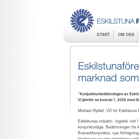
START
OM OSS
”Konjunkturbedömningen av Eskilstu
Vi jämför nu kvartal 1, 2026 med f
Michael Rydell, VD för Eskilstuna 
Eskilstunas industri-, logistik- och 
konjunkturläge. Bedömningen för k
Branschkonjunktur, nya förfrågning
företag ser en viss minskning i or