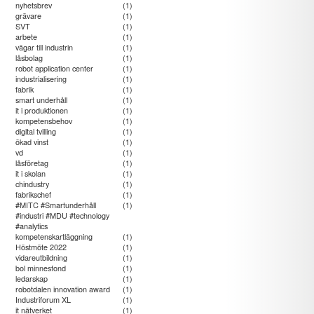
nyhetsbrev
(1)
grävare
(1)
SVT
(1)
arbete
(1)
vägar till industrin
(1)
låsbolag
(1)
robot application center
(1)
industrialisering
(1)
fabrik
(1)
smart underhåll
(1)
it i produktionen
(1)
kompetensbehov
(1)
digital tvilling
(1)
ökad vinst
(1)
vd
(1)
låsföretag
(1)
it i skolan
(1)
chindustry
(1)
fabrikschef
(1)
#MITC #Smartunderhåll
(1)
#industri #MDU #technology
#analytics
kompetenskartläggning
(1)
Höstmöte 2022
(1)
vidareutbildning
(1)
bol minnesfond
(1)
ledarskap
(1)
robotdalen innovation award
(1)
Industriforum XL
(1)
it nätverket
(1)