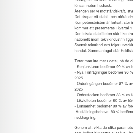
lönsamheten i schack.
Återigen ser vi motståndskraft, s
Det skapar ett stabilt och oförändr
Kompetensbristen är fortsatt stor 
kommer att presenteras i kvartal 
Den lokala stabiliteten står i kontr
nationellt inom teknikindustrin ligge
Svensk teknikindustri följer utveck
handel. Sammantaget står Eskilstuna
Tittar man lite mer i detalj på de
- Konjunkturen bedömer 90 % av före
- Nya Förfrågningar bedömer 90 % av
2025
- Orderingången bedömer 87 % av för
2025
- Orderstocken bedömer 83 % av före
- Likviditeten bedömer 90 % av före
- Lönsamhet bedömer 80 % av företag
-Anställningsbehovet 80 % bedömer 
neddragning.
Genom att vikta de olika parametra
som helhet blir bättre eller lika. 