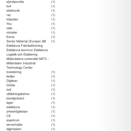
styrelsemöte
(1)
kv4
(1)
elektronik
(1)
rac
(1)
inbjudan
(1)
You
(1)
calix
(1)
minister
(1)
Exma
(1)
Senior Material (Europe) AB
(1)
Eskilstuna Fabriksförening
Eskilstuna kommun Eskilstuna
Logistik och Etablering
Mälardalens universitet MITC -
Mälardalen Industrial
Technology Center
investering
(1)
kedjor
(1)
Digilean
(1)
Gösta
(1)
svd
(1)
utbildningsbehov
(1)
bandgrävare
(1)
lager
(1)
eskilstuna
(1)
yrkeshögskolan
(1)
CE
(1)
expetrum
(1)
serverhallar
(1)
digimission
(1)