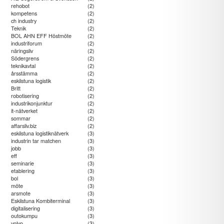
rehobot
(2)
kompetens
(2)
ch industry
(2)
Teknik
(2)
BOL AHN EFF Höstmöte
(2)
industriforum
(2)
näringsliv
(2)
Södergrens
(2)
teknikavtal
(2)
årsstämma
(2)
eskilstuna logistik
(2)
Britt
(2)
robotisering
(2)
industrikonjunktur
(2)
it-nätverket
(2)
sommar
(2)
affarsliv.biz
(2)
eskilstuna logistiknätverk
(3)
industrin tar matchen
(3)
jobb
(3)
eff
(3)
seminarie
(3)
etablering
(3)
bol
(3)
möte
(3)
arsmote
(3)
Eskilstuna Kombiterminal
(3)
digitalisering
(3)
outokumpu
(3)
volvo
(3)