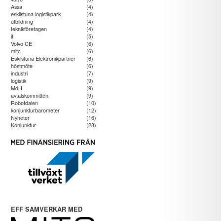
Assa
(4)
eskilstuna logistikpark
(4)
utbildning
(4)
teknikföretagen
(4)
it
(5)
Volvo CE
(6)
mitc
(6)
Eskilstuna Elektronikpartner
(6)
höstmöte
(6)
industri
(7)
logistik
(9)
MdH
(9)
avtalskommittén
(9)
Robotdalen
(10)
konjunkturbarometer
(12)
Nyheter
(16)
Konjunktur
(28)
EFF SAMVERKAR MED