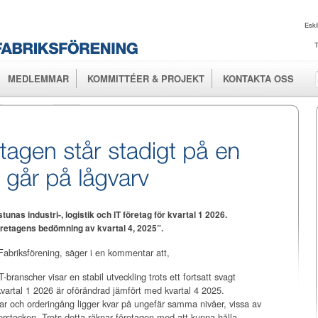
Hoppa till
huvudinnehåll
Eski
T
MEDLEMMAR
KOMMITTÉER & PROJEKT
KONTAKTA OSS
nas industri-, logistik och IT företag för kvartal 1 2026.
öretagens bedömning av kvartal 4, 2025”.
Fabriksförening, säger i en kommentar att,
IT-branscher visar en stabil utveckling trots ett fortsatt svagt
vartal 1 2026 är oförändrad jämfört med kvartal 4 2025.
ar och orderingång ligger kvar på ungefär samma nivåer, vissa av
derstocken. Trots detta räknar företagen med att kunna hålla