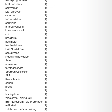
teknikprogrammet
(1)
britt nordstöm
(1)
samverkan
(1)
ivan obrovac
(1)
cyberhot
(1)
fordonsdalen
(1)
sörmland
(1)
affärsutveckling
(1)
konkurrenskraft
(1)
edi
(1)
preciform
(1)
höstmötet
(1)
teknikutbildning
(1)
Britt Nordström
(1)
san giliyana
(1)
industrins betydelse
(1)
Jiwe
(1)
nominera
(1)
företagsservice
(1)
Sparbanksstiftelsen
(1)
AHN
(1)
Krom-Teknik
(1)
eepab
(1)
press
(1)
hr
(1)
teknikyrken
(1)
Westermo Teleindustri
(1)
Britt Nordström Teknikföretagen
(1)
mätteknik
(1)
Eskilstuna marknadsföring
(1)