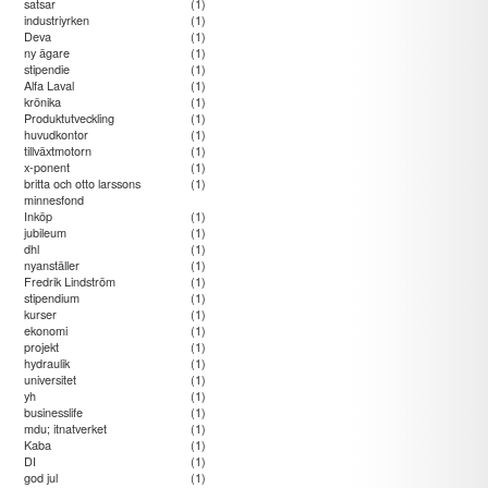
satsar
(1)
industriyrken
(1)
Deva
(1)
ny ägare
(1)
stipendie
(1)
Alfa Laval
(1)
krönika
(1)
Produktutveckling
(1)
huvudkontor
(1)
tillväxtmotorn
(1)
x-ponent
(1)
britta och otto larssons
(1)
minnesfond
Inköp
(1)
jubileum
(1)
dhl
(1)
nyanställer
(1)
Fredrik Lindström
(1)
stipendium
(1)
kurser
(1)
ekonomi
(1)
projekt
(1)
hydraulik
(1)
universitet
(1)
yh
(1)
businesslife
(1)
mdu; itnatverket
(1)
Kaba
(1)
DI
(1)
god jul
(1)