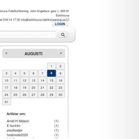
lstuna Fabriksförening, John Engellaus gata 1, 633 61
Eskilstuna
el 016-14 17 00
info@eskilstuna-fabriksforening.se
LOGIN
Sök
«
»
AUGUSTI
1
2
3
4
5
6
7
8
9
10
11
12
13
14
15
16
17
18
19
20
21
22
23
24
25
26
27
28
29
30
31
Arvid H Nilsson
(1)
E-kuriren
(1)
plastkedjor
(1)
hostmote2020
(1)