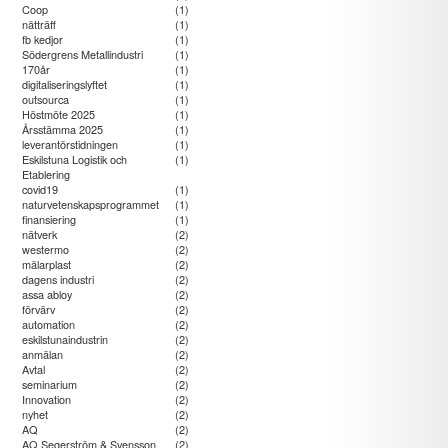
Coop
(1)
nätträff
(1)
fb kedjor
(1)
Södergrens Metallindustri
(1)
170år
(1)
digitaliseringslyftet
(1)
outsourca
(1)
Höstmöte 2025
(1)
Årsstämma 2025
(1)
leverantörstidningen
(1)
Eskilstuna Logistik och
(1)
Etablering
covid19
(1)
naturvetenskapsprogrammet
(1)
finansiering
(1)
nätverk
(2)
westermo
(2)
mälarplast
(2)
dagens industri
(2)
assa abloy
(2)
förvärv
(2)
automation
(2)
eskilstunaindustrin
(2)
anmälan
(2)
Avtal
(2)
seminarium
(2)
Innovation
(2)
nyhet
(2)
AQ
(2)
AQ Segerström & Svensson
(2)