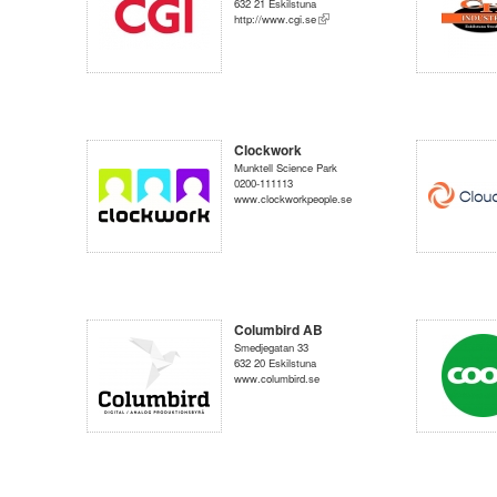
632 21 Eskilstuna
http://www.cgi.se
Clockwork
Munktell Science Park
0200-111113
www.clockworkpeople.se
Columbird AB
Smedjegatan 33
632 20 Eskilstuna
www.columbird.se