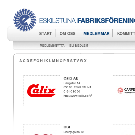
Hop
huv
START
OM OSS
MEDLEMMAR
KOMMITT
MEDLEMSNYTTA
BLI MEDLEM
A
C
D
E
F
G
H
I
K
L
M
N
O
P
R
S
T
V
W
X
Calix AB
Filargatan 14
630 05 ESKILSTUNA
016-10 80 00
http://www.calix.se
CGI
Libergsgatan 10