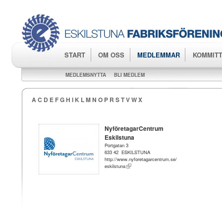
Hop
huv
START
OM OSS
MEDLEMMAR
KOMMITT
MEDLEMSNYTTA
BLI MEDLEM
A
C
D
E
F
G
H
I
K
L
M
N
O
P
R
S
T
V
W
X
NyföretagarCentrum
Eskilstuna
Portgatan 3
633 42 ESKILSTUNA
http://www.nyforetagarcentrum.se/
eskilstuna