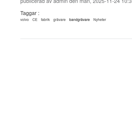
publicerad av
admin
den mån, 2025-11-24 10:3
Taggar :
volvo
CE
fabrik
grävare
bandgrävare
Nyheter