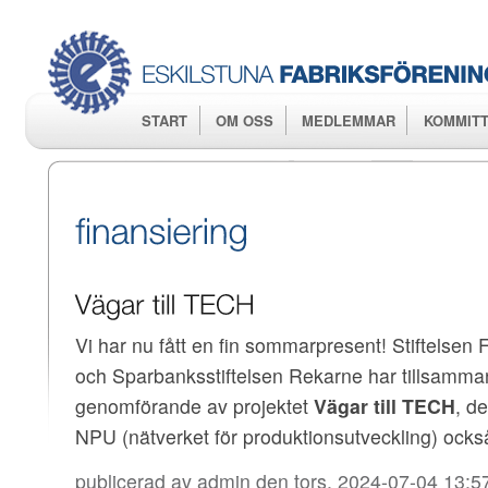
Hop
huv
START
OM OSS
MEDLEMMAR
KOMMITT
Vi har nu fått en fin sommarpresent! Stiftelsen
och Sparbanksstiftelsen Rekarne har tillsammans
genomförande av projektet
Vägar till TECH
, d
NPU (nätverket för produktionsutveckling) också
publicerad av
admin
den tors, 2024-07-04 13:5